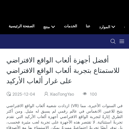
صال
عنا
الخدمات
الصفحة الرئيسية
الموارد
منتج
أفضل أجهزة ألعاب الواقع الافتراضي
للاستمتاع بتجربة ألعاب الواقع الافتراضي
على غرار ألعاب الأركيد
2025-12-04
XiaoTongYao
100
ازدادت شعبية ألعاب الواقع الافتراضي (VR) في السنوات الأخيرة، مما
يتيح للاعبين الانغماس في عالم رقمي لم يسبق له مثيل. ومن أكثر
الطرق إثارةً لتجربة الواقع الافتراضي أجهزة ألعاب الأركيد التي تقدم
تجربةً استثنائية. لا تقتصر هذه الأجهزة على تجربة لعب مثيرة فحسب،
بل توفر أيضًا تجربةً اجتماعيةً مميزةً يمكن الاستمتاع بها مع الأصدقاء