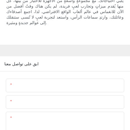
يُلبي احتياجاتك. مع مجموعةٍ واسعةٍ من الأجهزة للاختيار من بينها، كلٌ
منها يُقدم ميزاتٍ وتجارب لعبٍ فريدة، لم يكن هناك وقتٌ أفضل من
الآن للانغماس في عالم ألعاب الواقع الافتراضي. لذا، اجمع أصدقاءك
وعائلتك، وارتدِ سماعات الرأس، واستعد لتجربة لعبٍ لا تُنسى ستنقلك
إلى عوالم جديدةٍ ومثيرة.
ابق على تواصل معنا
اسم
البريد الإلكتروني
المحتوى