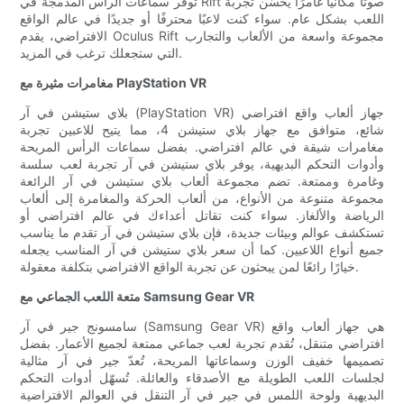
توفر سماعات الرأس المدمجة في Rift صوتًا مكانيًا غامرًا يُحسّن تجربة
اللعب بشكل عام. سواء كنت لاعبًا محترفًا أو جديدًا في عالم الواقع
الافتراضي، يقدم Oculus Rift مجموعة واسعة من الألعاب والتجارب
التي ستجعلك ترغب في المزيد.
مغامرات مثيرة مع PlayStation VR
بلاي ستيشن في آر (PlayStation VR) جهاز ألعاب واقع افتراضي
شائع، متوافق مع جهاز بلاي ستيشن 4، مما يتيح للاعبين تجربة
مغامرات شيقة في عالم افتراضي. بفضل سماعات الرأس المريحة
وأدوات التحكم البديهية، يوفر بلاي ستيشن في آر تجربة لعب سلسة
وغامرة وممتعة. تضم مجموعة ألعاب بلاي ستيشن في آر الرائعة
مجموعة متنوعة من الأنواع، من ألعاب الحركة والمغامرة إلى ألعاب
الرياضة والألغاز. سواء كنت تقاتل أعداءك في عالم افتراضي أو
تستكشف عوالم وبيئات جديدة، فإن بلاي ستيشن في آر تقدم ما يناسب
جميع أنواع اللاعبين. كما أن سعر بلاي ستيشن في آر المناسب يجعله
خيارًا رائعًا لمن يبحثون عن تجربة الواقع الافتراضي بتكلفة معقولة.
متعة اللعب الجماعي مع Samsung Gear VR
سامسونج جير في آر (Samsung Gear VR) هي جهاز ألعاب واقع
افتراضي متنقل، تُقدم تجربة لعب جماعي ممتعة لجميع الأعمار. بفضل
تصميمها خفيف الوزن وسماعاتها المريحة، تُعدّ جير في آر مثالية
لجلسات اللعب الطويلة مع الأصدقاء والعائلة. تُسهّل أدوات التحكم
البديهية ولوحة اللمس في جير في آر التنقل في العوالم الافتراضية