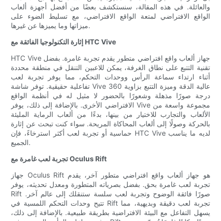
والعائلة. في هذه المقالة، سنستكشف بعضًا من أفضل أجهزة ألعاب
الواقع الافتراضي لمتعة الواقع الافتراضي، مع تسليط الضوء على
ميزاتها وما يميزها عن غيرها.
إثارة التكنولوجيا الفائقة مع HTC Vive
HTC Vive جهاز ألعاب واقع افتراضي متطور يقدم تجربة غامرة. بفضل
تقنية التتبع على نطاق الغرفة، يمكن للاعبين التنقل في منطقة محددة
أثناء ارتداء سماعة الرأس ووحدات التحكم، مما يوفر تجربة لعب
تفاعلية حقيقية. توفر شاشة Vive عالية الدقة وميزة التتبع بزاوية 360
درجة صورًا مذهلة وشعورًا بالحضور لا مثيل له في أنظمة الواقع
الافتراضي الأخرى. بالإضافة إلى ذلك، يوفر Vive مجموعة واسعة من
الألعاب والتجارب للاختيار من بينها، بدءًا من ألعاب الرماية المليئة
بالحركة وصولًا إلى ألعاب المحاكاة المريحة. سواء كنت تبحث عن إثارة
حماسية أو تجربة لعب أكثر استرخاءً، فإن HTC Vive لديه ما يناسب
الجميع.
تجربة لعب غامرة مع Oculus Rift
جهاز Oculus Rift هو جهاز ألعاب واقع افتراضي متطور آخر، يقدم
تجربة لعب غامرة بحق. بفضل بصرياته المتطورة ومعدل تحديثه، يوفر
Rift صورًا فائقة الوضوح وتجربة لعب سلسة ستنقلك إلى عالم آخر.
تتيح وحدات التحكم اللمسية في Rift تجربة لعب دقيقة وبديهية، مما
يسهل التفاعل مع البيئة الافتراضية بطريقة طبيعية. بالإضافة إلى ذلك،