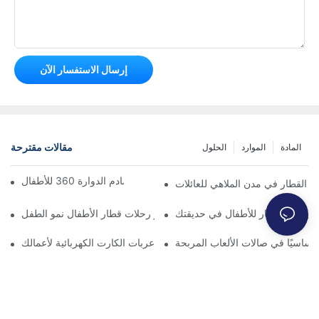
إرسال الاستفسار الآن
مقالات مقترحة
المادة
الموارد
الحلول
الدليل الشامل لسيارات التصادم الدوارة 360 للأطفال
ت القطار في مدن الملاهي للعائلات
مج رحلة قطار للأطفال في حديقتك
كيف تُعزز رحلات قطار الأطفال نمو الطفل
ا أساسيًا في صالات الألعاب المربحة
صيانة منخفضة مقابل متعة عالية: اختيار عربات الكارت الكهربائية لأعمالك