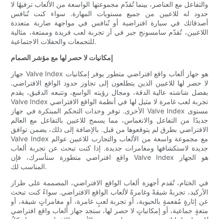
والتفاعل مع العناصر، بينما تُقدّم مجموعتها الواسعة من الألعاب ترفيهًا لا
حدود له للاعبين من جميع مستويات المهارة. سواء كنت تُنافس
أصدقائك في سيارة افتراضية أو تُنافس في مواجهة ضارية متعددة
اللاعبين، تُقدّم سامسونج جير في آر تجربة لعب فريدة وممتعة، مثالية
للتجمعات والحفلات الاجتماعية.
إمكانيات لا حصر لها مع مؤشر الصمام
جهاز Valve Index هو جهاز ألعاب واقع افتراضي متطور يوفر إمكانيات
لا حصر لها للاعبين الذين يتطلعون إلى تجاوز حدود الواقع الافتراضي.
بفضل شاشته عالية الدقة، ومجال رؤيته الواسع، وتتبعه الدقيق، يقدم
Valve Index تجربة لعب غامرة لا مثيل لها في أنظمة الواقع الافتراضي
الأخرى. توفر وحدات التحكم المبتكرة في جهاز Valve Index مستوى
جديدًا من التفاعل والانغماس، مما يسمح للاعبين بالتفاعل مع العالم
الافتراضي بطرق لم يتوقعوها من قبل. بالإضافة إلى ذلك، يضمن توافق
Valve Index مع مجموعة واسعة من الألعاب والتجارب للاعبين عوالم
جديدة لاستكشافها ومغامرات جديدة. إذا كنت تبحث عن تجربة ألعاب
واقع افتراضي متطورة ستأسرك، فإن Valve Index هو الجهاز
المناسب لك.
في الختام، تُقدم أجهزة ألعاب الواقع الافتراضي، المصممة على طراز
الأركيد، تجربةً شيقةً وغامرةً لألعاب الواقع الافتراضي. سواءً كنت تبحث
عن إثارةٍ مُفعمةٍ بالحيوية، أو تجربة لعبٍ غامرة، أو مغامراتٍ شيقة، أو
متعةٍ جماعية، أو إمكانياتٍ لا حصر لها، ستجد جهاز ألعاب واقع افتراضي