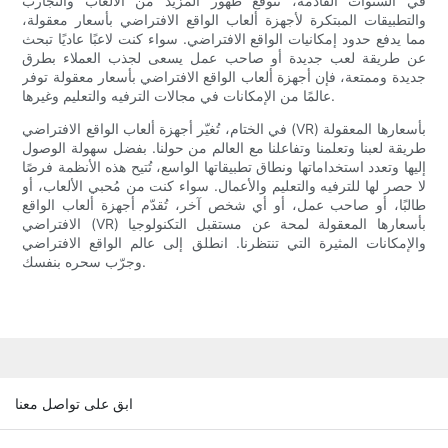
في السنوات القادمة، نتوقع ظهور المزيد من الألعاب والتجارب
والتطبيقات المبتكرة لأجهزة ألعاب الواقع الافتراضي بأسعار معقولة،
مما يدفع حدود إمكانيات الواقع الافتراضي. سواء كنت لاعبًا عاديًا تبحث
عن طريقة لعب جديدة أو صاحب عمل يسعى لجذب العملاء بطرق
جديدة وممتعة، فإن أجهزة ألعاب الواقع الافتراضي بأسعار معقولة توفر
عالمًا من الإمكانات في مجالات الترفيه والتعليم وغيرها.
في الختام، تُغيّر أجهزة ألعاب الواقع الافتراضي (VR) بأسعارها المعقولة
طريقة لعبنا وتعلمنا وتفاعلنا مع العالم من حولنا. بفضل سهولة الوصول
إليها وتعدد استخداماتها ونطاق تطبيقاتها الواسع، تُتيح هذه الأنظمة فرصًا
لا حصر لها للترفيه والتعليم والأعمال. سواء كنت من مُحبي الألعاب، أو
طالبًا، أو صاحب عمل، أو أي شخص آخر، تُقدّم أجهزة ألعاب الواقع
الافتراضي (VR) بأسعارها المعقولة لمحة عن مستقبل التكنولوجيا
والإمكانات المثيرة التي تنتظرنا. انطلق إلى عالم الواقع الافتراضي
وجرّب سحره بنفسك.
ابق على تواصل معنا