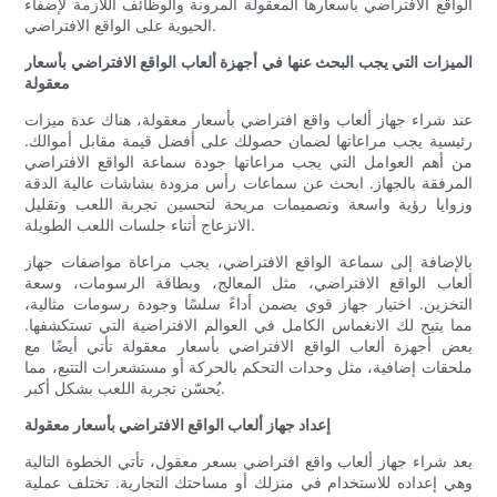
الواقع الافتراضي بأسعارها المعقولة المرونة والوظائف اللازمة لإضفاء
الحيوية على الواقع الافتراضي.
الميزات التي يجب البحث عنها في أجهزة ألعاب الواقع الافتراضي بأسعار
معقولة
عند شراء جهاز ألعاب واقع افتراضي بأسعار معقولة، هناك عدة ميزات
رئيسية يجب مراعاتها لضمان حصولك على أفضل قيمة مقابل أموالك.
من أهم العوامل التي يجب مراعاتها جودة سماعة الواقع الافتراضي
المرفقة بالجهاز. ابحث عن سماعات رأس مزودة بشاشات عالية الدقة
وزوايا رؤية واسعة وتصميمات مريحة لتحسين تجربة اللعب وتقليل
الانزعاج أثناء جلسات اللعب الطويلة.
بالإضافة إلى سماعة الواقع الافتراضي، يجب مراعاة مواصفات جهاز
ألعاب الواقع الافتراضي، مثل المعالج، وبطاقة الرسومات، وسعة
التخزين. اختيار جهاز قوي يضمن أداءً سلسًا وجودة رسومات مثالية،
مما يتيح لك الانغماس الكامل في العوالم الافتراضية التي تستكشفها.
بعض أجهزة ألعاب الواقع الافتراضي بأسعار معقولة تأتي أيضًا مع
ملحقات إضافية، مثل وحدات التحكم بالحركة أو مستشعرات التتبع، مما
يُحسّن تجربة اللعب بشكل أكبر.
إعداد جهاز ألعاب الواقع الافتراضي بأسعار معقولة
بعد شراء جهاز ألعاب واقع افتراضي بسعر معقول، تأتي الخطوة التالية
وهي إعداده للاستخدام في منزلك أو مساحتك التجارية. تختلف عملية