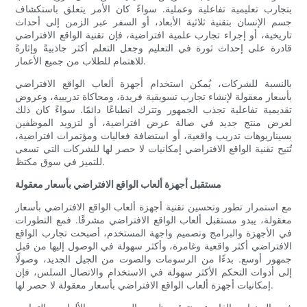
بتجارب تعليمية تفاعلية وعملية. سواءً كان الأمر يتعلق باستكشاف
جسم الإنسان بتقنية ثلاثية الأبعاد، أو السفر عبر الزمن إلى أحداث
تاريخية، أو إجراء تجارب علمية افتراضية، فإن تقنية الواقع الافتراضي
قادرة على إحداث ثورة في التعليم وجعل التعلم أكثر جاذبيةً وإثارةً
للاهتمام للطلاب من جميع الأعمار.
بالنسبة للشركات، يُمكن استخدام أجهزة ألعاب الواقع الافتراضي
بأسعار معقولة لإنشاء تجارب تسويقية فريدة، ومحاكاة تدريبية، وعروض
تقديمية تفاعلية تجذب الجمهور وتترك انطباعًا دائمًا. سواءً كان ذلك
لعرض منتج جديد في صالة عرض افتراضية، أو لتزويد الموظفين
بسيناريوهات تدريب واقعية، أو استضافة فعاليات ومؤتمرات افتراضية،
تُتيح تقنية الواقع الافتراضي إمكانيات لا حصر لها للشركات التي تسعى
للتميز في سوق مكتظ.
مستقبل أجهزة ألعاب الواقع الافتراضي بأسعار معقولة
مع استمرار تطور وتحسين تقنية أجهزة ألعاب الواقع الافتراضي بأسعار
معقولة، يبدو مستقبل ألعاب الواقع الافتراضي مشرقًا. فمع التطورات
في الأجهزة والبرامج وتصميم واجهة المستخدم، أصبحت تجارب الواقع
الافتراضي أكثر واقعية وغامرة، وأكثر سهولة في الوصول إليها من قبل
جمهور أوسع. بدءًا من الرسومات والصوت من الجيل الجديد، وصولًا
إلى أدوات التحكم الأكثر سهولة في الاستخدام والاتصال السلس، فإن
إمكانيات أجهزة ألعاب الواقع الافتراضي بأسعار معقولة لا حصر لها.