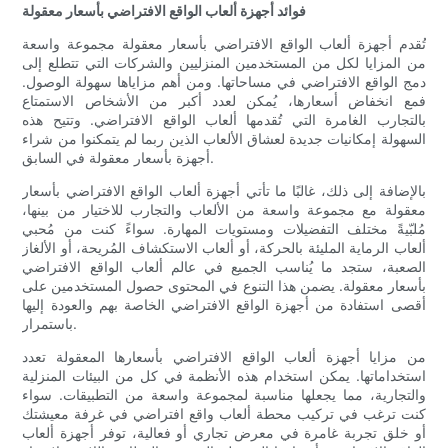
فوائد أجهزة ألعاب الواقع الافتراضي بأسعار معقولة
تُقدم أجهزة ألعاب الواقع الافتراضي بأسعار معقولة مجموعة واسعة
من المزايا لكل من المستخدمين المنزليين والشركات التي تتطلع إلى
دمج الواقع الافتراضي في مساحاتها. ومن أهم مزاياها سهولة الوصول.
فمع انخفاض أسعارها، يُمكن لعدد أكبر من الأشخاص الاستمتاع
بالتجارب الغامرة التي تُقدمها ألعاب الواقع الافتراضي. وتتيح هذه
السهولة إمكانيات جديدة لعشاق الألعاب الذين ربما لم يتمكنوا من شراء
أجهزة بأسعار معقولة في السابق.
بالإضافة إلى ذلك، غالبًا ما تأتي أجهزة ألعاب الواقع الافتراضي بأسعار
معقولة مع مجموعة واسعة من الألعاب والتجارب للاختيار من بينها،
مُلبّيةً مختلف التفضيلات ومستويات المهارة. سواءً كنت من مُحبي
ألعاب الرماية المليئة بالحركة، أو ألعاب الاستكشاف المُريحة، أو الألغاز
الصعبة، ستجد ما يُناسب الجميع في عالم ألعاب الواقع الافتراضي
بأسعار معقولة. يضمن هذا التنوع في المحتوى حصول المستخدمين على
أقصى استفادة من أجهزة الواقع الافتراضي الخاصة بهم والعودة إليها
باستمرار.
من مزايا أجهزة ألعاب الواقع الافتراضي بأسعارها المعقولة تعدد
استخداماتها. يمكن استخدام هذه الأنظمة في كل من البيئات المنزلية
والتجارية، مما يجعلها مناسبة لمجموعة واسعة من التطبيقات. سواء
كنت ترغب في تركيب محطة ألعاب واقع افتراضي في غرفة معيشتك
أو خلق تجربة غامرة في معرض تجاري أو فعالية، توفر أجهزة ألعاب