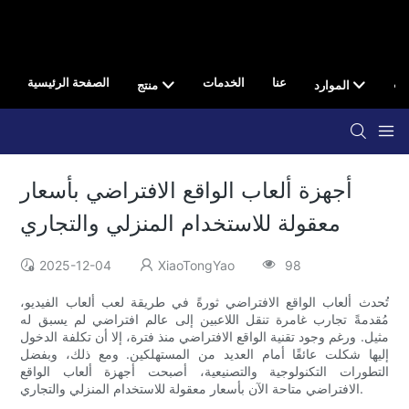
صال
عنا
الخدمات
الصفحة الرئيسية
الموارد
منتج
أجهزة ألعاب الواقع الافتراضي بأسعار
معقولة للاستخدام المنزلي والتجاري
2025-12-04
XiaoTongYao
98
تُحدث ألعاب الواقع الافتراضي ثورةً في طريقة لعب ألعاب الفيديو،
مُقدمةً تجارب غامرة تنقل اللاعبين إلى عالم افتراضي لم يسبق له
مثيل. ورغم وجود تقنية الواقع الافتراضي منذ فترة، إلا أن تكلفة الدخول
إليها شكلت عائقًا أمام العديد من المستهلكين. ومع ذلك، وبفضل
التطورات التكنولوجية والتصنيعية، أصبحت أجهزة ألعاب الواقع
الافتراضي متاحة الآن بأسعار معقولة للاستخدام المنزلي والتجاري.