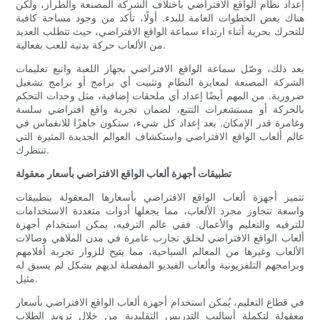
إعداد نظام الواقع الافتراضي باختلاف الشركة المصنعة والطراز، ولكن
هناك بعض الخطوات العامة للبدء. أولًا، تأكد من وجود مساحة كافية
للتحرك بحرية أثناء ارتداء سماعة الواقع الافتراضي، حيث تتطلب العديد
من الألعاب حركة بدنية للعب بفعالية.
بعد ذلك، وصّل سماعة الواقع الافتراضي بجهاز اللعبة واتبع تعليمات
الشركة المصنعة لمعايرة النظام وتثبيت أي برامج أو برامج تشغيل
ضرورية. من المهم أيضًا إعداد أي ملحقات إضافية، مثل وحدات التحكم
بالحركة أو مستشعرات التتبع، لضمان تجربة واقع افتراضي سلسة
وغامرة قدر الإمكان. بعد إعداد كل شيء، ستكون جاهزًا للانغماس في
عالم ألعاب الواقع الافتراضي واستكشاف العوالم الجديدة المثيرة التي
تنتظرك.
تطبيقات أجهزة ألعاب الواقع الافتراضي بأسعار معقولة
تتميز أجهزة ألعاب الواقع الافتراضي بأسعارها المعقولة بتطبيقات
واسعة تتجاوز مجرد الألعاب، مما يجعلها أدوات متعددة الاستخدامات
للترفيه والتعليم والأعمال. ففي عالم الترفيه، يمكن استخدام أجهزة
ألعاب الواقع الافتراضي لخلق تجارب غامرة في مدن الملاهي وصالات
الألعاب وغيرها من المعالم السياحية، مما يتيح للزوار تجربة أفلامهم
وبرامجهم التلفزيونية وألعاب الفيديو المفضلة لديهم بشكل لم يسبق له
مثيل.
في قطاع التعليم، يُمكن استخدام أجهزة ألعاب الواقع الافتراضي بأسعار
معقولة لتكملة أساليب التدريس التقليدية من خلال تزويد الطلاب