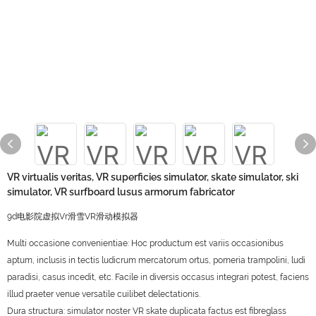
VR virtualis veritas, VR superficies simulator, skate simulator, ski
simulator, VR surfboard lusus armorum fabricator
9d电影院虚拟Vr滑雪VR滑动模拟器
Multi occasione convenientiae: Hoc productum est variis occasionibus
aptum, inclusis in tectis ludicrum mercatorum ortus, pomeria trampolini, ludi
paradisi, casus incedit, etc. Facile in diversis occasus integrari potest, faciens
illud praeter venue versatile cuilibet delectationis.
Dura structura: simulator noster VR skate duplicata factus est fibreglass