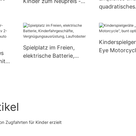
Kinder zum Neupreis -
quadratisches
XiaoTongYao
–
Elektroauto fü
XiaoTongYao
Kinderspielger
Spielplatz im Freien,
Eye Motorcycl
es
elektrische Batterie,
optional
mit
Kinderfahrgeschäfte,
Vergnügungsausrüstung
ie-
, Laufroboter
er
ikel
n Zugfahrten für Kinder erzielt