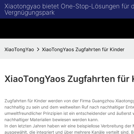
Xiaotongyao bietet One-Stop-Lösungen für
Vergnügungspark
XiaoTongYao
XiaoTongYaos Zugfahrten für Kinder
XiaoTongYaos Zugfahrten für 
Zugfahrten für Kinder werden von der Firma Guangzhou Xiaotongy
nachhaltig zu sein und dem weltweiten Ruf nach nachhaltiger Ent
umweltfreundlicher Prinzipien ist ein entscheidender und äußers
nachhaltiger Materialien bewiesen werden kann.
In den letzten Jahren haben wir eine beispiellose Verbreitung de
ausgewählt, die integriert und über mehrere Kanäle verteilt sind.