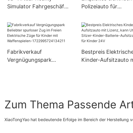
Simulator Fahrgeschäfte
Polizeiauto für
im Vergnügungspark –
Sightseeing-Kinder 
XiaoTongYao
XiaoTongYao
Fabrikverkauf
Bestpreis Elektrisch
Vergnügungspark
Kinder-Aufsitzauto 
Beliebter spurloser Zug
Lizenz, kann Utv 2-
im Freien Elektrische
Sitzer-Kinder-Batter
Züge für Kinder mit
Aufsitzauto für Kind
Waffenspielen-
24V
1722995724134211
Zum Thema Passende Art
XiaoTongYao hat bedeutende Erfolge im Bereich der Herstellung vo