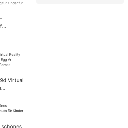
cooter für
-
f
Innenzug
rum
 9d Virtual
a
 Egg Vr
Cinema
ne zum
d schönes