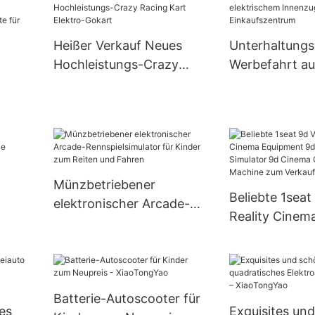
Elektro-Autos
Kinder
Heißer Verkauf Neues
Unterhaltungs
Hochleistungs-Crazy
Werbefahrt au
Racing Kart Elektro-
elektrischem 
Gokart
für Kinder für
pin-
Einkaufszent
Münzbetriebener
ene
Beliebte 1seat
elektronischer Arcade-
Reality Cinem
Rennspielsimulator für
Equipment 9d
Kinder zum Reiten und
-
Simulator 9d 
Fahren
Games Machi
Verkauf
Batterie-Autoscooter für
hes
Exquisites un