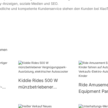
ay-Anzeigen, soziale Medien und SEO.
undliche und kompetente Kundenservice stehen den Kunden bei Xia
ommen
Kiddie Rides 500 W
Ride Amusem
r-
münzbetriebener
Equipment Par
 mit
Vergnügungspark-
fahren auf Au
n
Ausrüstung, elektrischer
Bester Verkau
Autoscooter