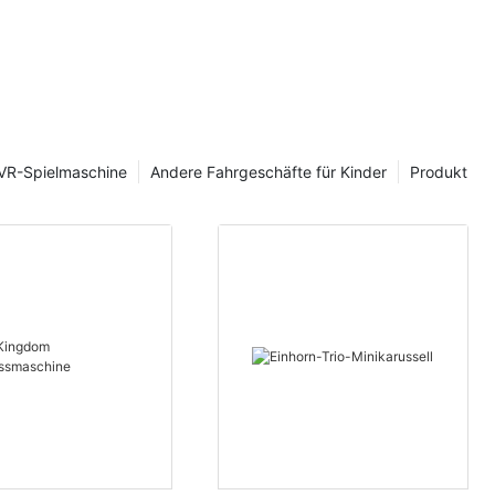
VR-Spielmaschine
Andere Fahrgeschäfte für Kinder
Produkt
en kann die
hrt werden,
oration
n
scheidend für