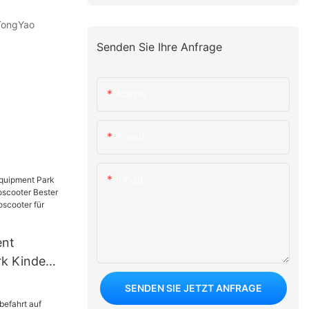
oTongYao
Senden Sie Ihre Anfrage
Name
Email
Inhalt
ent
k Kinder
toscooter
SENDEN SIE JETZT ANFRAGE
fs-