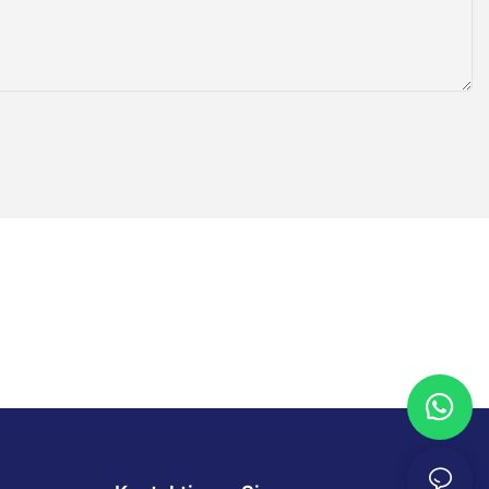
Ergebnissen
echende Art
enlieferant
llungen für
ung der
dürfnissen
ererlebnis
g