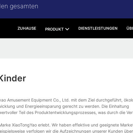
 den gesamten
ZUHAUSE
DIENSTLEISTUNGEN
ÜB
PRODUKT
Kinder
ao Amusement Equipment Co., Ltd. mit dem Ziel durchgeführt, ökol
wicklung und Energieeinsparung gerecht zu werden. Die Einhaltung
t wertvoller Teil des Produktentwicklungsprozesses, was durch die V
r Marke XiaoTongYao erlebt. Wir haben effektive und geeignete Marke
 Beispielsweise verfolgen wir die Aufzeichnungen unserer Kunden über