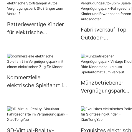
Batteriewertige Kinder
Fabrikverkauf Top
für elektrische
Outdoor-
Stoßstangen Autos
Vergnügungsauto-S
Vergnügungspark
Spiele
Stoßfänger zum Verkauf
Vergnügungspark-
Fahrgeschäfte für
Kommerzielle
Kinder und Erwachs
Münzbetriebener
elektrische Spielfahrt im
fahren Autoscooter
Vergnügungspark
Vergnügungspark mit
Vintage Kiddie Ride
einem elektrischen Zug
Kinderschaukelauto
für Kinder
Spielautomat zum
Verkauf
9D-Virtual-Reality-
Exquisites elektrisc