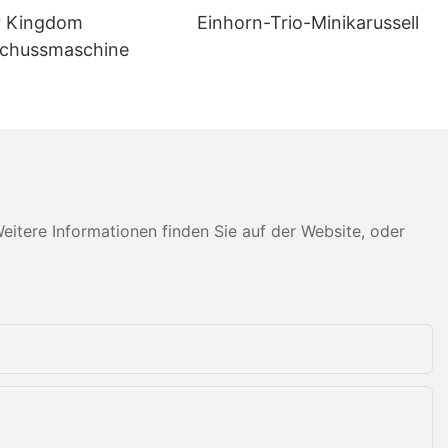
penmaschine.
r Kingdom
Einhorn-Trio-Minikarussell
t hohem
chussmaschine
rierten
en, um
häft
tere Informationen finden Sie auf der Website, oder
m Einklang
phäre der
n, z.
hinentypen