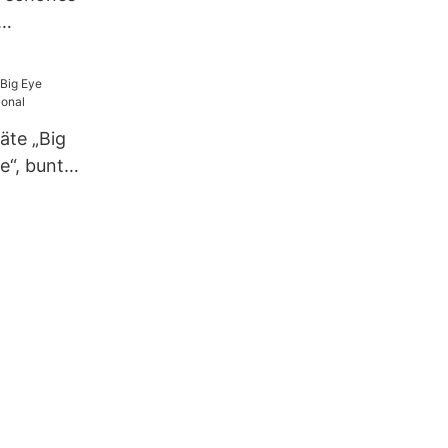
r Kinder –
äte „Big
e“, bunt