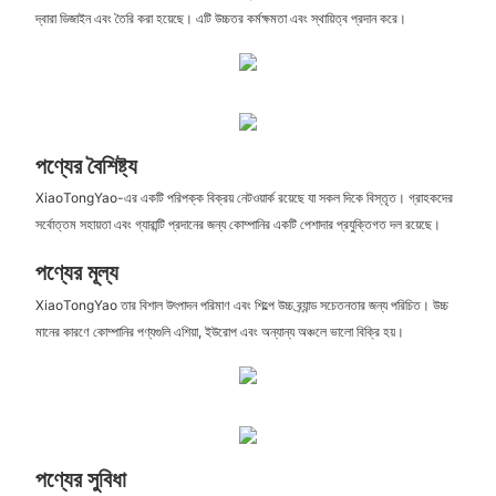
দ্বারা ডিজাইন এবং তৈরি করা হয়েছে। এটি উচ্চতর কর্মক্ষমতা এবং স্থায়িত্ব প্রদান করে।
পণ্যের বৈশিষ্ট্য
XiaoTongYao-এর একটি পরিপক্ক বিক্রয় নেটওয়ার্ক রয়েছে যা সকল দিকে বিস্তৃত। গ্রাহকদের
সর্বোত্তম সহায়তা এবং গ্যারান্টি প্রদানের জন্য কোম্পানির একটি পেশাদার প্রযুক্তিগত দল রয়েছে।
পণ্যের মূল্য
XiaoTongYao তার বিশাল উৎপাদন পরিমাণ এবং শিল্পে উচ্চ ব্র্যান্ড সচেতনতার জন্য পরিচিত। উচ্চ
মানের কারণে কোম্পানির পণ্যগুলি এশিয়া, ইউরোপ এবং অন্যান্য অঞ্চলে ভালো বিক্রি হয়।
পণ্যের সুবিধা