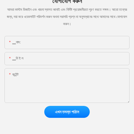
যোগাযোগ করুন
আমরা কাস্টম ডিজাইন এবং ধারনা স্বাগত জানাই এবং নির্দিষ্ট প্রয়োজনীয়তা পূরণ করতে সক্ষম। আরো তথ্যের
জন্য, দয়া করে ওয়েবসাইট পরিদর্শন করুন অথবা সরাসরি প্রশ্ন বা অনুসন্ধানের সাথে আমাদের সাথে যোগাযোগ
করুন।
▁নাম:
▁নি ই ল
কন্টেন্ট
এখন তদন্ত পাঠান