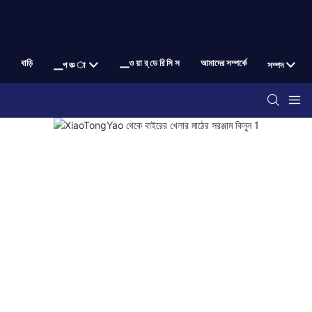
বাড়ি
▁ও য়া র্ ডে রি সি স
আমাদের সম্পর্কে
▁প ঞ্চ া
সম্পদ