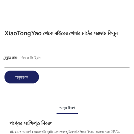
XiaoTongYao থেকে বাইরের খেলার মাঠের সরঞ্জাম কিনুন
ব্র্যান্ড নাম:
জিয়াও টং ইয়াও
অনুসন্ধান
পণ্যের বিবরণ
পণ্যের সংক্ষিপ্ত বিবরণ
বাইরের খেলার মাঠের সরঞ্জামগুলি স্বাধীনভাবে গুয়াংজু জিয়াওটোংগিয়াও বিনোদন সরঞ্জাম কোং লিমিটেড