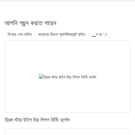
আপনি পছন্দ করতে পারেন
ভিআর গেম মেশিন
অন্যান্য কিডস অ্যামিউজমেন্ট রাইড
▁প ঞ্চ া
ড্রিম স্টার উইশ থ্রি পিপল টার্নিং হর্সেস