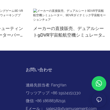
シューティン
メーカーの直接販売、デュアルシー
レーターバー
ト9DVR宇宙船航空機シミュレータ
キングプラ
ー、9DVRダイナミック宇宙船モー
センター
ションチェア
お問い合わせ
連絡先担当者: FangYan
ワッツアップ: +86 19124151330
微信: +86 18688382191
Eメール：
sales2@xtyamusement.com