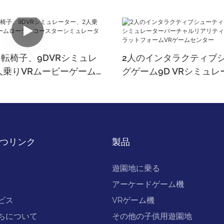
度回転椅子、9DVRシミュレ
2人のインタラクティブ
人乗りVRムービーゲーム
グゲーム9D VRシミュ
ースターシミュレーター
チャルリアリティウォー
ットフォームVRゲーム
つリンク
製品
遊園地に乗る
アーケードゲーム機
ビス
VRゲーム機
ちについて
その他の子供用遊園地