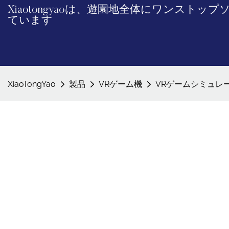
Xiaotongyaoは、遊園地全体にワンスト
ています
XiaoTongYao
製品
VRゲーム機
VRゲームシミュレ