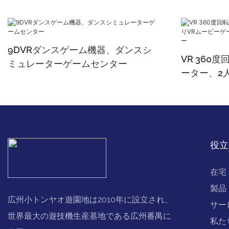
9DVRダンスゲーム機器、ダンスシ
VR 360
ミュレーターゲームセンター
ーター、2
ローラーコ
役立
在宅
製品
広州小トンヤオ遊園地は2010年に設立され、
サー
世界最大の遊技機生産基地である広州番禺に
私た